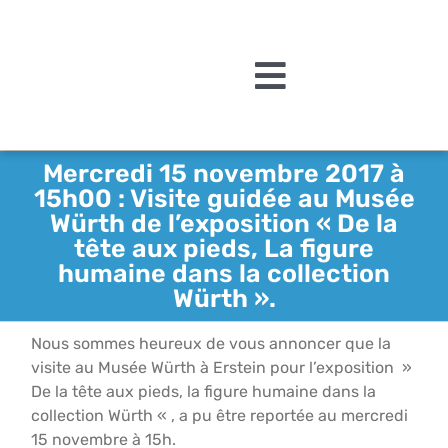
Passer
au
contenu
Toggle
Navigation
L’association
Mercredi 15 novembre 2017 à
15h00 : Visite guidée au Musée
Agenda
Würth de l’exposition « De la
tête aux pieds, La figure
Actualités
humaine dans la collection
Acquisitions et mécén
Würth ».
Editions
Nous sommes heureux de vous annoncer que la
visite au Musée Würth à Erstein pour l’exposition »
Le MAMCS
De la tête aux pieds, la figure humaine dans la
collection Würth « , a pu être reportée au mercredi
Contact
15 novembre à 15h.