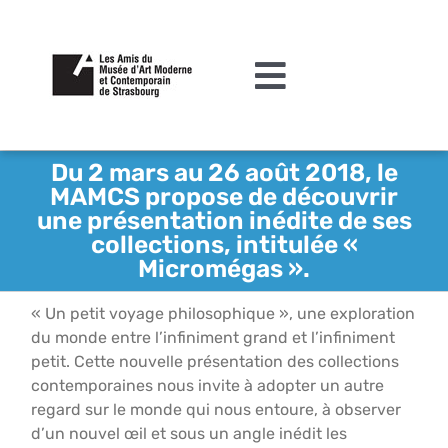
Passer
au
contenu
Toggle
Navigation
L’association
Du 2 mars au 26 août 2018, le
MAMCS propose de découvrir
Agenda
une présentation inédite de ses
collections, intitulée «
Actualités
Micromégas ».
Acquisitions et mécénat
« Un petit voyage philosophique », une exploration
du monde entre l’infiniment grand et l’infiniment
Editions
petit. Cette nouvelle présentation des collections
Le MAMCS
contemporaines nous invite à adopter un autre
regard sur le monde qui nous entoure, à observer
Contact
d’un nouvel œil et sous un angle inédit les