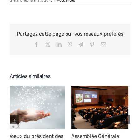
dimanche, 18 mars 2018
|
Actualités
Partagez cette page sur vos réseaux préférés
Facebook
X
LinkedIn
WhatsApp
Telegram
Pinterest
Email
Articles similaires
s
Assemblée Générale
Assemblée Générale
V