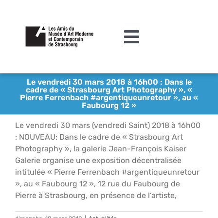
Passer
au
contenu
Toggle
Navigation
L’association
Le vendredi 30 mars 2018 à 16h00 : Dans le
cadre de « Strasbourg Art Photography », «
Agenda
Pierre Ferrenbach #argentiqueunretour », au «
Faubourg 12 »
Actualités
Le vendredi 30 mars (vendredi Saint) 2018 à 16h00
: NOUVEAU: Dans le cadre de « Strasbourg Art
Acquisitions et mécénat
Photography », la galerie Jean-François Kaiser
Galerie organise une exposition décentralisée
Editions
intitulée « Pierre Ferrenbach #argentiqueunretour
», au « Faubourg 12 », 12 rue du Faubourg de
Le MAMCS
Pierre à Strasbourg, en présence de l’artiste,
Contact