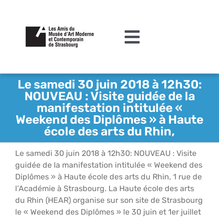
Passer
au
contenu
Toggle
Navigation
L’association
Le samedi 30 juin 2018 à 12h30:
NOUVEAU : Visite guidée de la
Agenda
manifestation intitulée «
Weekend des Diplômes » à Haute
Actualités
école des arts du Rhin,
Acquisitions et mécénat
Le samedi 30 juin 2018 à 12h30: NOUVEAU : Visite
guidée de la manifestation intitulée « Weekend des
Editions
Diplômes » à Haute école des arts du Rhin, 1 rue de
Le MAMCS
l’Académie à Strasbourg. La Haute école des arts
du Rhin (HEAR) organise sur son site de Strasbourg
Contact
le « Weekend des Diplômes » le 30 juin et 1er juillet