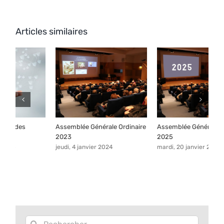
Articles similaires
Assemblée Générale Ordinaire
Assemblée Générale Ordinaire
V
2023
2025
A
jeudi, 4 janvier 2024
mardi, 20 janvier 2026
m
Rechercher: