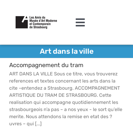
Passer
au
contenu
Toggle
Navigation
L’association
Art dans la ville
Agenda
Accompagnement du tram
Actualités
ART DANS LA VILLE Sous ce titre, vous trouverez
references et textes concernant les arts dans la
Acquisitions et mécénat
cite –entendez a Strasbourg. ACCOMPAGNEMENT
ARTISTIQUE DU TRAM DE STRASBOURG. Cette
Editions
realisation qui accompagne quotidiennement les
strasbourgeois n’a pas – a nos yeux - le sort qu’elle
Le MAMCS
merite. Nous attendons la remise en etat des ?
uvres – qui [...]
Contact