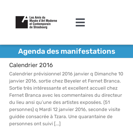
Passer
au
contenu
Toggle
Navigation
L’association
Agenda des manifestations
Agenda
Calendrier 2016
Actualités
Calendrier prévisionnel 2016 janvier q Dimanche 10
janvier 2016, sortie chez Beyeler et Fernet Branca.
Acquisitions et mécénat
Sortie très intéressante et excellent accueil chez
Fernet Branca avec les commentaires du directeur
Editions
du lieu ansi qu’une des artistes exposées. (51
personnes) q Mardi 12 janvier 2016, seconde visite
Le MAMCS
guidée consacrée à Tzara. Une quarantaine de
personnes ont suivi [...]
Contact