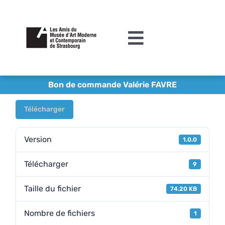
Passer
au
contenu
Toggle
Navigation
L’association
Bon de commande Valérie FAVRE
Agenda
Télécharger
Actualités
Version
1.0.0
Acquisitions et mécénat
Télécharger
9
Editions
Taille du fichier
74.20 KB
Le MAMCS
Nombre de fichiers
1
Contact