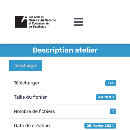
Passer
au
contenu
Toggle
Navigation
L’association
Description atelier
Agenda
Télécharger
Actualités
Télécharger
176
Acquisitions et mécénat
Taille du fichier
48.78 KB
Editions
Nombre de fichiers
Le MAMCS
1
Contact
Date de création
25 février 2024