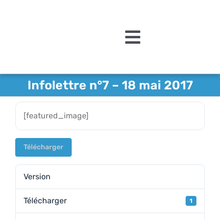
Passer
au
contenu
Toggle
Navigation
L’association
Infolettre n°7 – 18 mai 2017
Agenda
[featured_image]
Actualités
Acquisitions et mécén
Télécharger
Editions
Version
Le MAMCS
Télécharger
1
Contact