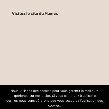
Visitez le site du Mamcs
Nous utilisons des cookies pour vous garantir la meilleure
expérience sur notre site. Si vous continuez à utiliser ce
dernier, nous considérerons que vous acceptez l'utilisation des
© Copyright –
2026 |
Mentions légales
| Tous droits réservés |
cookies.
réalisé par
Collectif Insight