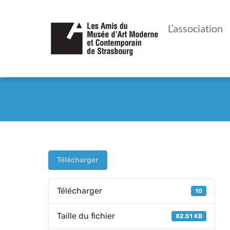
Passer
au
L’association
contenu
Télécharger
Télécharger
10
Taille du fichier
82.51 KB