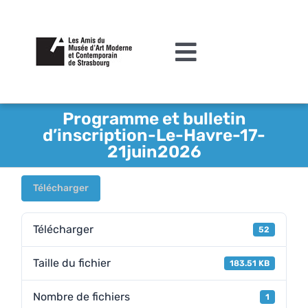
Passer
au
contenu
Toggle
Navigation
L’association
Programme et bulletin
d’inscription-Le-Havre-17-
Agenda
21juin2026
Actualités
Télécharger
Acquisitions et mécénat
Télécharger
52
Editions
Taille du fichier
Le MAMCS
183.51 KB
Contact
Nombre de fichiers
1