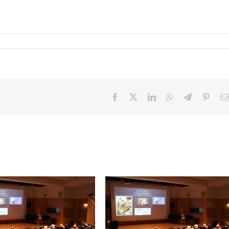
Facebook
X
LinkedIn
WhatsApp
Telegram
Pinter