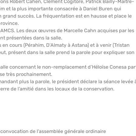
tions Robert Cahen, Clément Cogitore, Patrick Bailly-Maître-
m et la plus importante consacrée à Daniel Buren qui
n grand succès. La fréquentation est en hausse et place le
rovince.
u MAMCS. Les deux œuvres de Marcelle Cahn acquises par les
t présentées dans la salle.
 en cours (Pérahim, D’Almaty à Astana) et à venir (Tristan
peut, présent dans la salle prend la parole pour expliquer son
alle concernant le non-remplacement d’Héloïse Conesa par
ise très prochainement.
andant plus la parole, le président déclare la séance levée 
verre de l’amitié dans les locaux de la conservation.
t convocation de l’assemblée générale ordinaire