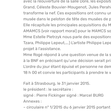
avec la réouverture de la salle Doré, les exposi
Grand, Céleste Bouvier-Mougenot, Jules Perahi
transforme la nef. Ces expositions ont connu u
musée dans le peloton de tête des musées de p
Elle récapitule les principales acquisitions d
AMAMCS (voir rapport moral) pour le MAMCS son
Mme Estelle Pietrzyk nous parle des expositions
Tzara, Philippe Lepeut,….) L’artiste Philippe Le
projet à l’assistance.
Mme Rogé répond à une question venue de la s
à la BNF en précisant qu’une décision serait pr
L’ordre du jour étant épuisé et personne ne dem
18 h 00 et convie les participants à prendre le 
Fait à Strasbourg, le 31 janvier 2015.
le président : le secrétaire :
signé : Pierre Fickinger signé : Marcel BURG
Annexes :
– circulaire n° 1/2015 du 6 janvier 2015 portan