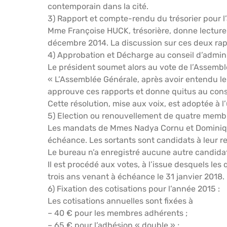
contemporain dans la cité.
3) Rapport et compte-rendu du trésorier pour l
Mme Françoise HUCK, trésorière, donne lecture d
décembre 2014. La discussion sur ces deux rap
4) Approbation et Décharge au conseil d’admini
Le président soumet alors au vote de l’Assemblé
« L’Assemblée Générale, après avoir entendu le 
approuve ces rapports et donne quitus au consei
Cette résolution, mise aux voix, est adoptée à l
5) Election ou renouvellement de quatre membre
Les mandats de Mmes Nadya Cornu et Dominique 
échéance. Les sortants sont candidats à leur 
Le bureau n’a enregistré aucune autre candida
Il est procédé aux votes, à l’issue desquels les
trois ans venant à échéance le 31 janvier 2018.
6) Fixation des cotisations pour l’année 2015 :
Les cotisations annuelles sont fixées à
– 40 € pour les membres adhérents ;
– 65 € pour l’adhésion « double » ;